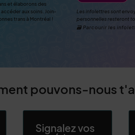
ans et élaborons des
 accéder aux soins. Join-
Les infolettres sont envo
nnes trans à Montréal !
personnelles resteront to
🗃️ Parcourir les infol
ent pouvons-nous t'ai
Signalez vos