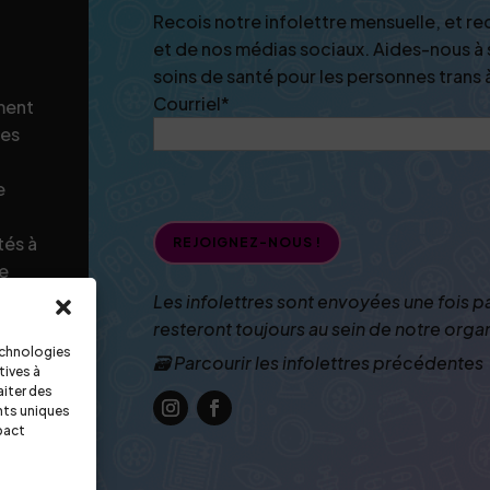
Recois notre infolettre mensuelle, et re
et de nos médias sociaux. Aides-nous à 
soins de santé pour les personnes trans 
Courriel
*
ement
nes
e
tés à
le
es
Les infolettres sont envoyées une fois p
resteront toujours au sein de notre orga
technologies
🗃️ Parcourir les infolettres précédentes
tives à
ON
aiter des
nts uniques
mpact