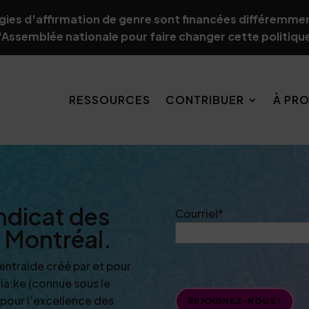
gies d'affirmation de genre sont financées différemmen
l'Assemblée nationale pour faire changer cette politiqu
RESSOURCES
CONTRIBUER
À PR
ndicat des
Courriel
*
e Montréal.
entraide créé par et pour
tia:ke (connue sous le
 pour l’excellence des